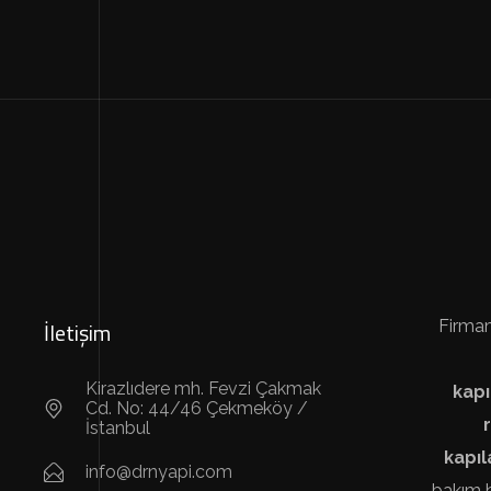
İletişim
Firmam
Kirazlıdere mh. Fevzi Çakmak
kapı
Cd. No: 44/46 Çekmeköy /
İstanbul
kapıl
info@drnyapi.com
bakım h