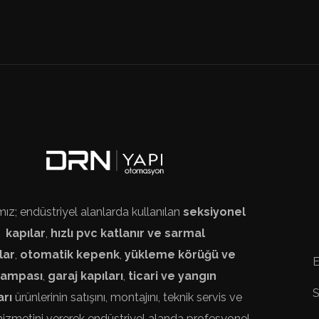
ız; endüstriyel alanlarda kullanılan
seksiyonel
kapılar
,
hızlı pvc katlanır ve sarmal
lar
,
otomatik kepenk
,
yükleme körüğü ve
E
rampası
,
garaj kapıları
,
ticari ve yangın
S
arı
ürünlerinin satışını, montajını, teknik servis ve
izmetini vererek endüstriyel alanda profesyonel